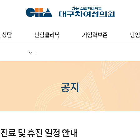
및 상담
난임클리닉
가임력보존
난
공지
 진료 및 휴진 일정 안내