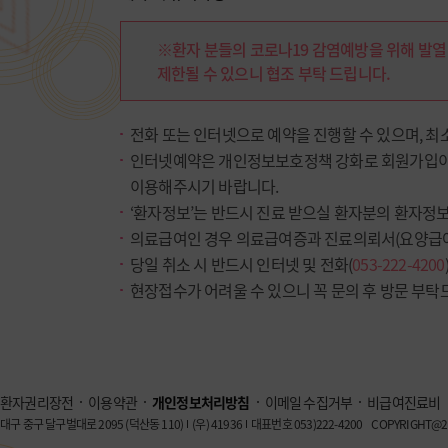
※환자 분들의 코로나19 감염예방을 위해 발열
제한될 수 있으니 협조 부탁 드립니다.
전화 또는 인터넷으로 예약을 진행할 수 있으며, 최
인터넷예약은 개인정보보호정책 강화로 회원가입이
이용해주시기 바랍니다.
‘환자정보’는 반드시 진료 받으실 환자분의 환자정
의료급여인 경우 의료급여증과 진료의뢰서(요양급여
당일 취소 시 반드시 인터넷 및 전화(
053-222-4200
현장접수가 어려울 수 있으니 꼭 문의 후 방문 부탁
환자권리장전
이용약관
개인정보처리방침
이메일 수집거부
비급여진료비
대구 중구 달구벌대로 2095 (덕산동 110)
(우) 41936
대표번호 053)222-4200
COPYRIGHT@20