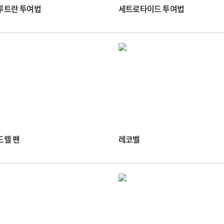
루트란 투여법
세트로타이드 투여법
드렐 펜
레코벨