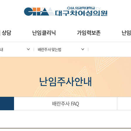
및 상담
난임클리닉
가임력보존
난
내
배란주사 맞는법
난임주사안내
배란주사 FAQ