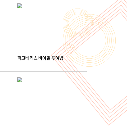
퍼고베리스 바이알 투여법