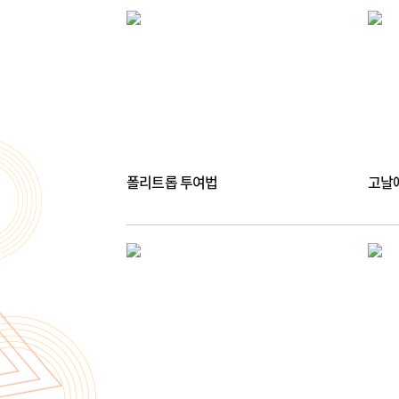
폴리트롭 투여법
고날