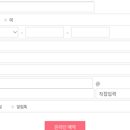
여
-
-
@
일
알림톡
온라인 예약