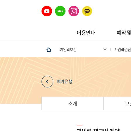
이용안내
예약 
가임력보존
가임력검진
배아은행
소개
프