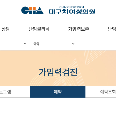
및 상담
난임클리닉
가임력보존
난
예약
가임력검진
로그램
예약
예약조회