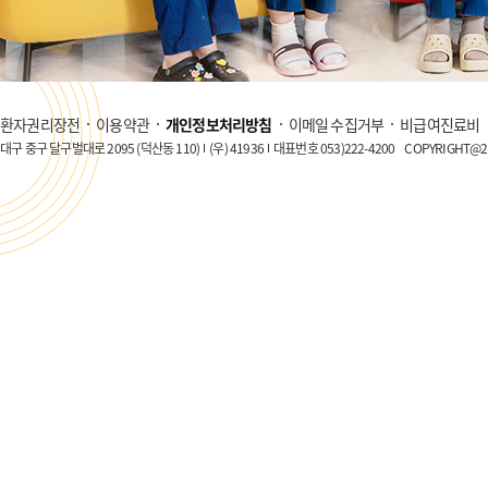
환자권리장전
이용약관
개인정보처리방침
이메일 수집거부
비급여진료비
대구 중구 달구벌대로 2095 (덕산동 110)
(우) 41936
대표번호 053)222-4200
COPYRIGHT@20