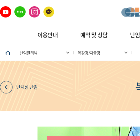
이용안내
예약 및 상담
난
난임클리닉
복강경/자궁경
난치성 난임