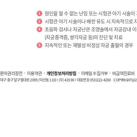
원인을 알 수 없는 난임 또는 시험관 아기 시술이
시험관 아기 시술이나 배란 유도 시 지속적으로 
초음파 검사나 자궁난관 조영술에서 자궁강내 이상
(자궁중격증, 쌍각자궁 등)의 진단 및 치료
지속적인 또는 재발성 비정상 자궁 출혈의 경우
환자권리장전
이용약관
개인정보처리방침
이메일 수집거부
비급여진료비
대구 중구 달구벌대로 2095 (덕산동 110)
(우) 41936
대표번호 053)222-4200
COPYRIGHT@20