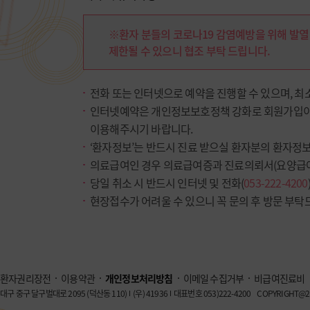
※환자 분들의 코로나19 감염예방을 위해 발열
제한될 수 있으니 협조 부탁 드립니다.
전화 또는 인터넷으로 예약을 진행할 수 있으며, 최
인터넷예약은 개인정보보호정책 강화로 회원가입이
이용해주시기 바랍니다.
‘환자정보’는 반드시 진료 받으실 환자분의 환자정
의료급여인 경우 의료급여증과 진료의뢰서(요양급여
당일 취소 시 반드시 인터넷 및 전화(
053-222-4200
현장접수가 어려울 수 있으니 꼭 문의 후 방문 부탁
환자권리장전
이용약관
개인정보처리방침
이메일 수집거부
비급여진료비
대구 중구 달구벌대로 2095 (덕산동 110)
(우) 41936
대표번호 053)222-4200
COPYRIGHT@20