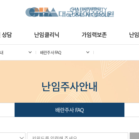
및 상담
난임클리닉
가임력보존
난
내
배란주사 FAQ
난임주사안내
배란주사 FAQ