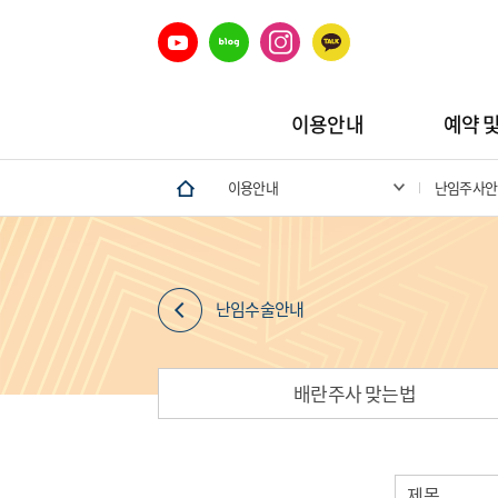
이용안내
예약 
이용안내
난임주사안
난임수술안내
배란주사 맞는법