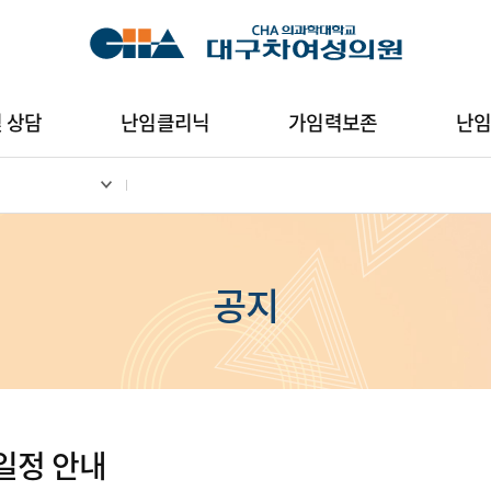
및 상담
난임클리닉
가임력보존
난
공지
 일정 안내