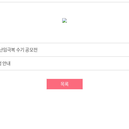
- 난임극복 수기 공모전
정 안내
목록