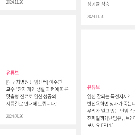
2024.11.20
성공률 상승
2024.11.20
유튜브
[대구차병원 난임센터] 이수연
유튜브
교수 “환자 개인 생활 패턴에 따른
맞춤형 진료로 임신 성공의
임신 잘되는 특정자세?
지름길로 안내해 드립니다.”
반신욕하면 정자가 죽는다
우리가 알고 있는 난임 속
2024.07.26
진짜일까? [난임유튜브?
보세요 EP14.]