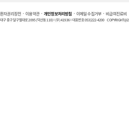
환자권리장전
이용약관
개인정보처리방침
이메일 수집거부
비급여진료비
대구 중구 달구벌대로 2095 (덕산동 110)
(우) 41936
대표번호 053)222-4200
COPYRIGHT@20