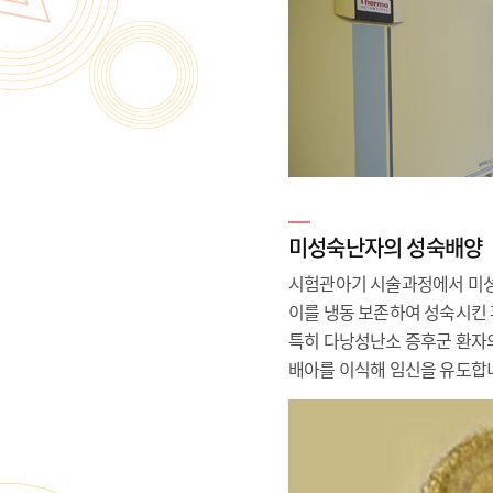
미성숙난자의 성숙배양
시험관아기 시술과정에서 미성
이를 냉동 보존하여 성숙시킨 
특히 다낭성난소 증후군 환자의
배아를 이식해 임신을 유도합