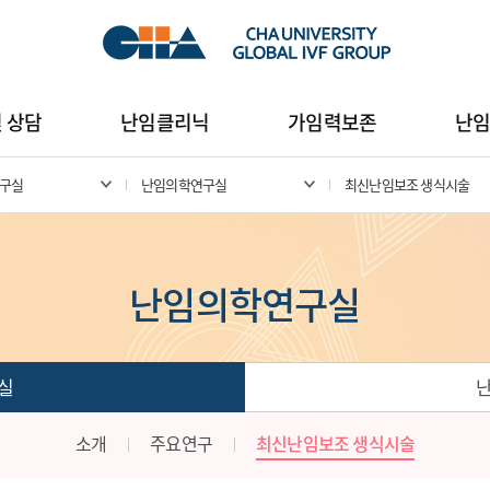
및 상담
난임클리닉
가임력보존
난
구실
난임의학연구실
최신난임보조 생식시술
난임의학연구실
실
소개
주요연구
최신난임보조 생식시술